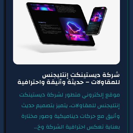
شركة ديستينكت إنتليجنس
للمقاولات – حديثة وأنيقة واحترافية
موقع إلكتروني متطور لشركة ديستينكت
إنتليجنس للمقاولات، يتميز بتصميم حديث
وأنيق مع حركات ديناميكية وصور مختارة
بعناية تعكس احترافية الشركة وخ...