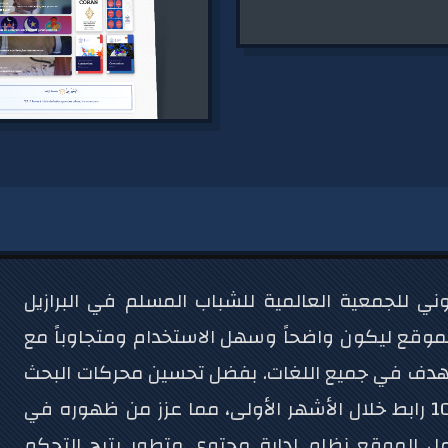
ي للجمعية العالمية للشباب المسلم في البرازيل
م الموقع ليكون واضحاً وسهل الاستخدام ومتجاوباً مع
ستهدف في جميع اللغات. بفضل تحسين محركات البحث
المتقدم، أُطلق الموقع بخريطة تضم حوالي 10,000 رابط خلال الأشهر الأولى، مما عزز من ظهوره في
ل الموقع نظام إدارة محتوى متطور يتيح التحكم