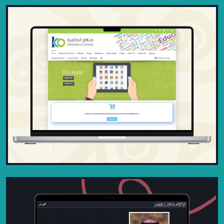
داعية: نظام إداري شامل للدعاة
2024
نظام إداري متكامل للدعاة في أمريكا الجنوبية
تابع للجمعية العالمية للشباب المسلم، يجمع
التواصل والتقا...
عرض المشروع
المناهج الدولية – منصة ثنائية اللغة
للموارد والمنتجات التعليمية